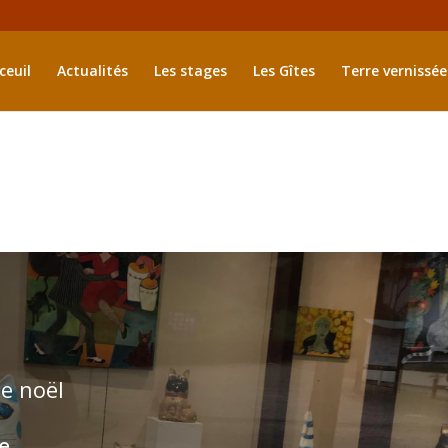
ceuil
Actualités
Les stages
Les Gîtes
Terre vernissée
e noël
e