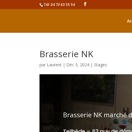
Tél: 04 73 63 55 54
Ac
Brasserie NK
par
Laurent
|
Déc 3, 2024
|
Stages
Brasserie NK marché d
Teilhède – 63 puy de dôm