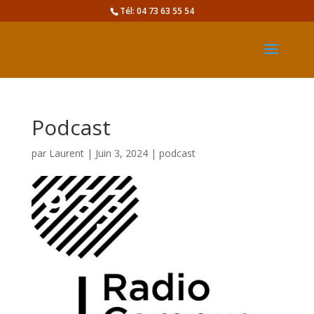
Tél: 04 73 63 55 54
Podcast
par
Laurent
|
Juin 3, 2024
|
podcast